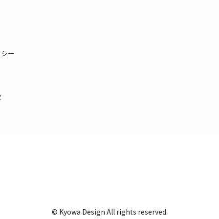
リシー
及
© Kyowa Design All rights reserved.