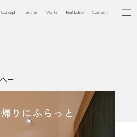
Concept
Features
Works
Real Estate
Company
へ－