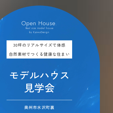
Open House.
Real size model house
by KyowaDesign
30坪のリアルサイズで体感
自然素材でつくる健康な住まい
モデルハウス
見学会
奥州市水沢町裏