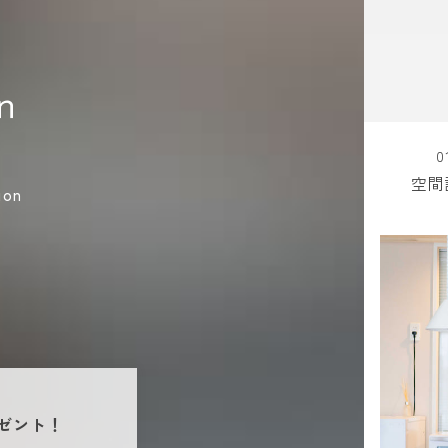
0
空間
ion
y
ゼント！