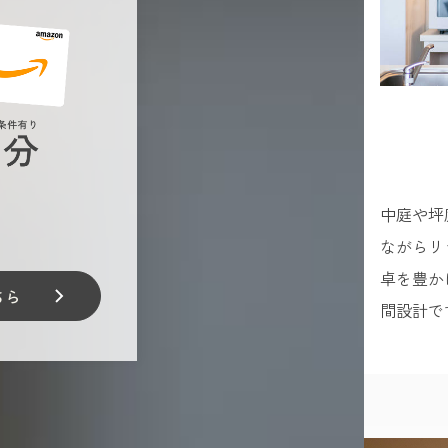
中庭や坪
ながらリ
卓を豊か
ちら
間設計で