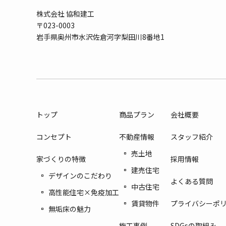
株式会社 協和建工
〒023-0003
岩手県奥州市水沢佐倉河字梨田川8番地1
トップ
商品プラン
会社概要
コンセプト
不動産情報
スタッフ紹介
売土地
家づくりの特徴
採用情報
建売住宅
デザインのこだわり
よくある質問
中古住宅
高性能住宅×免疫加工
賃貸物件
プライバシーポ
無垢床の魅力
施工事例
SDGsの取組み